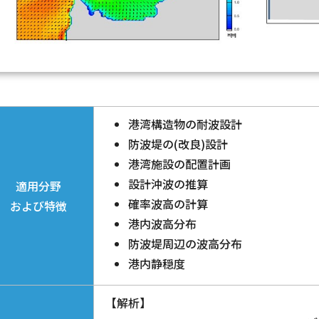
港湾構造物の耐波設計
防波堤の(改良)設計
港湾施設の配置計画
設計沖波の推算
適用分野
確率波高の計算
および特徴
港内波高分布
防波堤周辺の波高分布
港内静穏度
【解析】