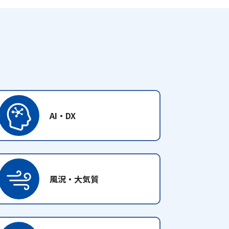
AI・DX
風況・大気質