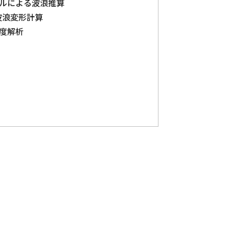
Mモデルによる波浪推算
波浪変形計算
穏度解析