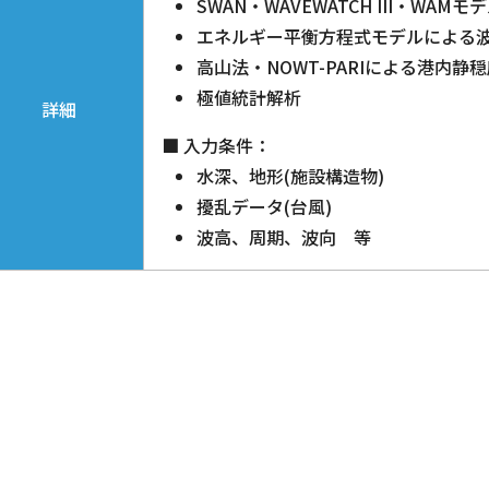
SWAN・WAVEWATCH III・WA
エネルギー平衡方程式モデルによる
高山法・NOWT-PARIによる港内静
極値統計解析
詳細
■ 入力条件：
水深、地形(施設構造物)
擾乱データ(台風)
波高、周期、波向 等