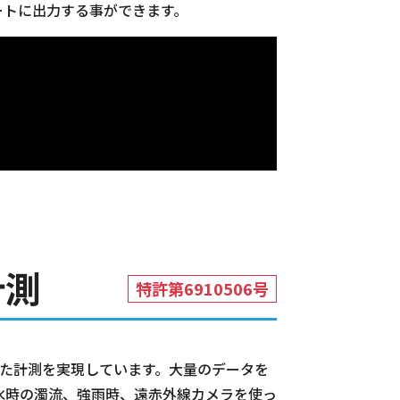
ートに出力する事ができます。
計測
特許第6910506号
した計測を実現しています。大量のデータを
水時の濁流、強雨時、遠赤外線カメラを使っ