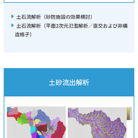
土石流解析（砂防施設の効果検討）
土石流解析（平面2次元氾濫解析／直交および非構
造格子）
土砂流出解析