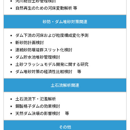
河川総合土砂管理検討
自然再生のための河床変動解析 等
砂防・ダム堆砂対策関連
ダム下流の河床および粒度構成変化予測
新砂防計画検討
連続砂防堰堤群スリット化検討
ダム貯水池堆砂管理検討
土砂フラッシュモデル開発に関する研究
ダム堆砂対策の経済性比較検討 等
土石流解析関連
土石流流下・氾濫解析
鋼製格子ダムの効果検討
天然ダム決壊の影響検討 等
その他