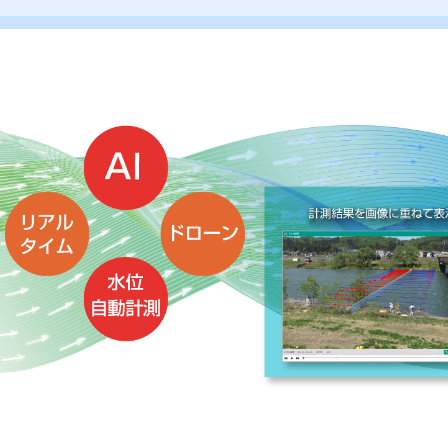
IV Cloud
IV Real Time
IV Portable