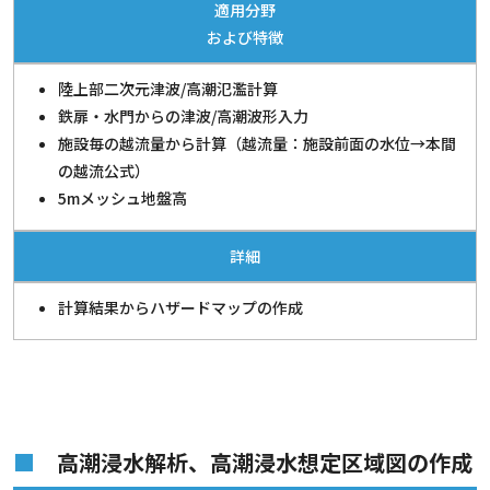
適用分野
および特徴
陸上部二次元津波/高潮氾濫計算
鉄扉・水門からの津波/高潮波形入力
施設毎の越流量から計算（越流量：施設前面の水位→本間
の越流公式）
5mメッシュ地盤高
詳細
計算結果からハザードマップの作成
高潮浸水解析、高潮浸水想定区域図の作成