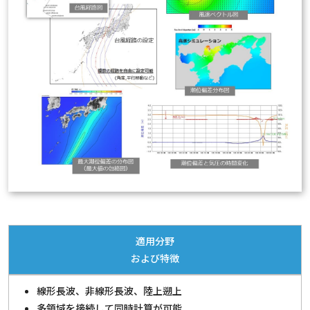
適用分野
および特徴
線形長波、非線形長波、陸上遡上
多領域を接続して同時計算が可能