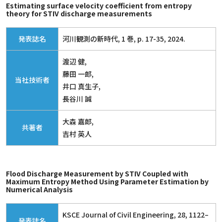
Estimating surface velocity coefficient from entropy
theory for STIV discharge measurements
発表誌名
河川観測の新時代, 1 巻, p. 17-35, 2024.
渡辺 健,
藤田 一郎,
当社技術者
井口 真生子,
長谷川 誠
大森 嘉郎,
共著者
吉村 英人
Flood Discharge Measurement by STIV Coupled with
Maximum Entropy Method Using Parameter Estimation by
Numerical Analysis
KSCE Journal of Civil Engineering, 28, 1122–
発表誌名