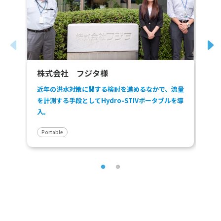
株式会社 フジタ様
株式
近年の洪水対策に関する検討を進めるなかで、流量
現地
を計測する手段としてHydro-STIVポータブルを導
測が
入。
Portable
Por