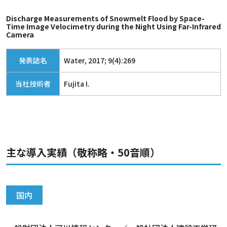
Discharge Measurements of Snowmelt Flood by Space-
Time Image Velocimetry during the Night Using Far-Infrared
Camera
発表誌名
Water, 2017; 9(4):269
当社技術者
Fujita I.
主な導入実績（敬称略・50音順）
国内