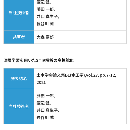
渡辺 健,
藤田 一郎,
当社技術者
井口 真生子,
長谷川 誠
共著者
大森 嘉郎
深層学習を用いたSTIV解析の高性能化
土木学会論文集B1(水工学),Vol.27, pp.7-12,
発表誌名
2021
藤田 一郎,
渡辺 健,
当社技術者
井口 真生子,
長谷川 誠