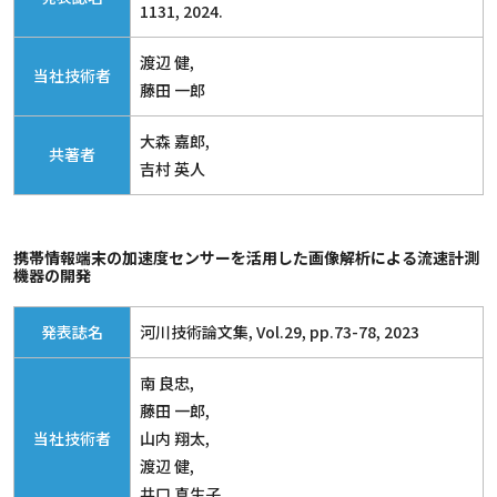
1131, 2024.
渡辺 健,
当社技術者
藤田 一郎
大森 嘉郎,
共著者
吉村 英人
携帯情報端末の加速度センサーを活用した画像解析による流速計測
機器の開発
発表誌名
河川技術論文集, Vol.29, pp.73-78, 2023
南 良忠,
藤田 一郎,
当社技術者
山内 翔太,
渡辺 健,
井口 真生子