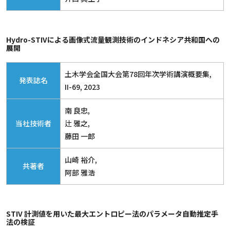
Hydro-STIVによる画像式流量観測技術のインドネシア共和国への
展開
土木学会全国大会第78回年次学術講演概要集,
発表誌名
II-69, 2023
南 良忠,
当社技術者
辻 雅之,
藤田 一郎
山崎 裕介,
共著者
阿部 雅浩
STIV 計測値を用いた最大エントロピー法のパラメータ自動推定手
法の検証