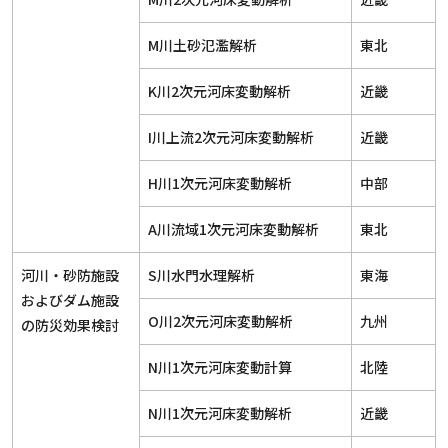
M川土砂氾濫解析
東北
K川2次元河床変動解析
近畿
I川上流2次元河床変動解析
近畿
H川1次元河床変動解析
中部
A川流域1次元河床変動解析
東北
河川・砂防施設
S川水門水理解析
東海
およびダム施設
O川2次元河床変動解析
九州
の防災効果検討
N川1次元河床変動計算
北陸
N川1次元河床変動解析
近畿